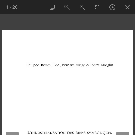
1
/
26