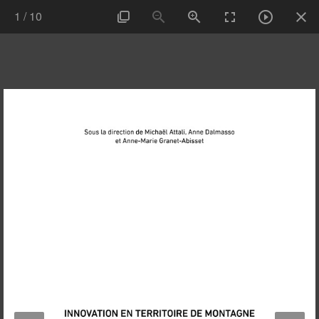
1
/
10