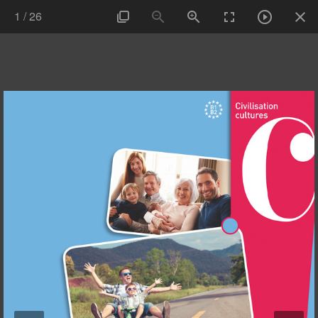
1
/
26