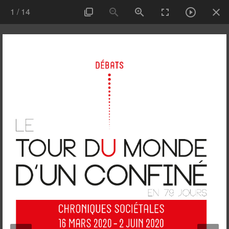
1
/
14