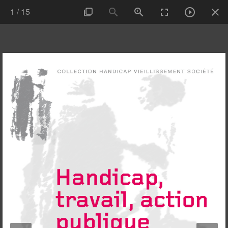
1
/
15