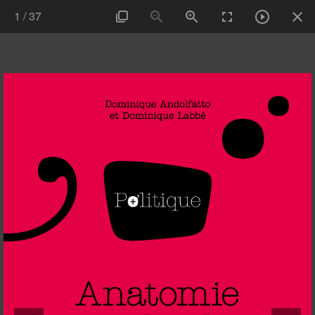
1
/
37