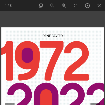
1
/
8