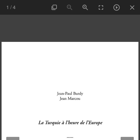
1
/
4