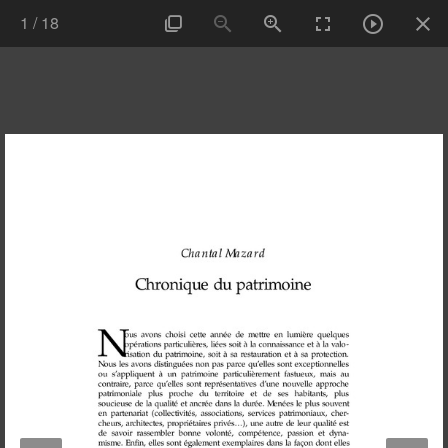
1
/
18