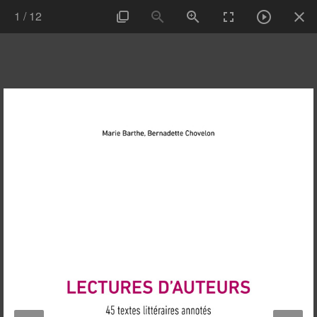
1
/
12