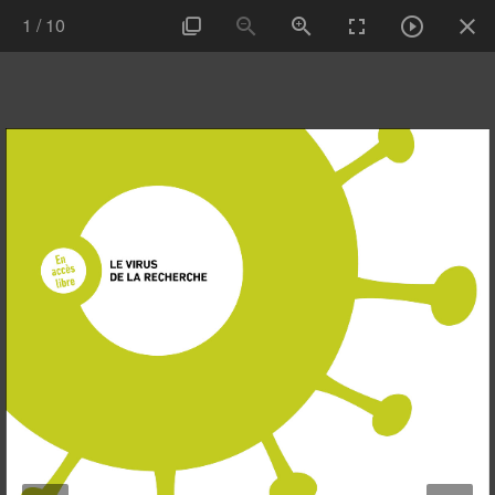
1
/
10