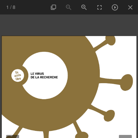
1
/
8