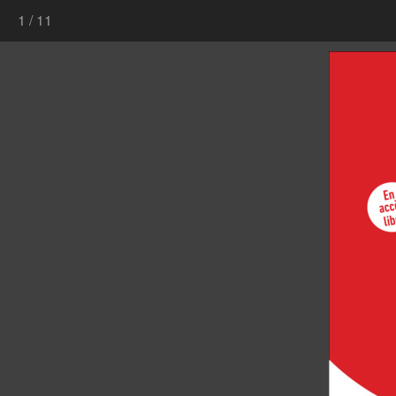
1
/
11