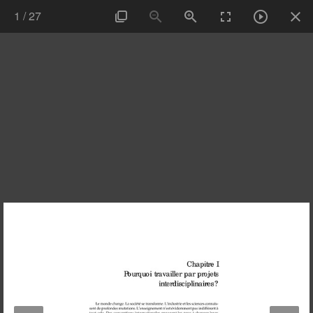
1
/
27