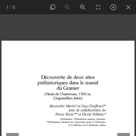
1
/
8