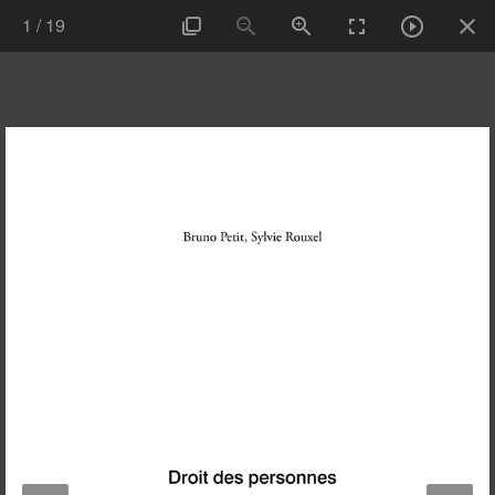
1
/
19