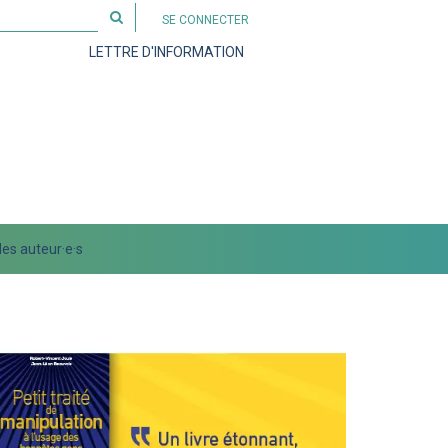
Rechercher
SE CONNECTER
sur
LETTRE D'INFORMATION
le
site
es auteur·e·s