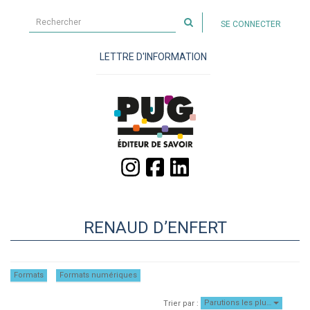
Rechercher
SE CONNECTER
sur
le
LETTRE D'INFORMATION
site
RENAUD D’ENFERT
Formats
Formats numériques
Parutions les plu…
Trier par :