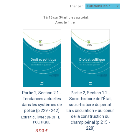
Parutions les plu…
Trier par :
1
à
16
sur
34
articles au total.
Avec le filtre :
Partie 2, Section 2.1 -
Partie 2, Section 1.2 -
Tendances actuelles
Socio-histoire de l’État,
dans les systèmes de
socio-histoire du pénal.
police (p.229 - 242)
La « circulation » au coeur
de la construction du
Extrait du livre : DROIT ET
champ pénal (p.215 -
POLITIQUE
228)
3,99 €