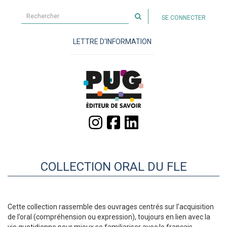
Rechercher
SE CONNECTER
sur
le
LETTRE D'INFORMATION
site
COLLECTION ORAL DU FLE
Cette collection rassemble des ouvrages centrés sur l’acquisition
de l’oral (compréhension ou expression), toujours en lien avec la
vie quotidienne pour mieux se familiariser avec le français