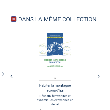
DANS LA MÊME COLLECTION
S’installer et vivre dans les
Habiter la montagne
hautes vallées alpines
aujourd’hui
Trajectoires de vie, attractivité
Réseaux ferroviaires et
et capacité d’adaptation des territoires
dynamiques citoyennes en
débat
À partir de
26,99 €