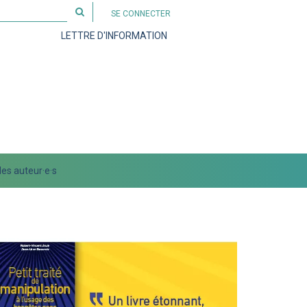
Rechercher
SE CONNECTER
sur
LETTRE D'INFORMATION
le
site
es auteur·e·s