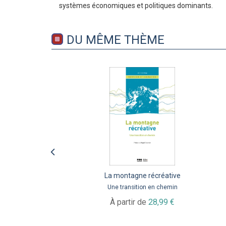
systèmes économiques et politiques dominants.
DU MÊME THÈME
La montagne récréative
Une montagne
d’innovations
Une transition en chemin
Quelles dynamiques pour le
À partir de
28,99 €
secteur des sports outdoor ?
26,80 €