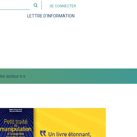
Rechercher
SE CONNECTER
sur
LETTRE D'INFORMATION
le
site
es auteur·e·s