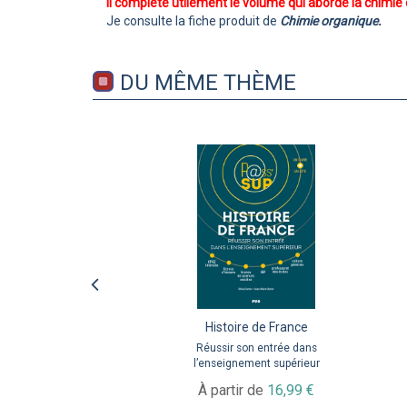
Il complète utilement le volume qui aborde la chimie
Je consulte la fiche produit de
Chimie organique
.
DU MÊME THÈME
Mathématiques pour la
Histoire de France
Chimie organique
filière économique
Réussir son entrée dans
Réussir son année en filière
l’enseignement supérieur
Santé – PASS, L.AS, Biotech,
Comprendre ces maths qui
Pharma
régentent le monde
À partir de
16,99 €
20,50 €