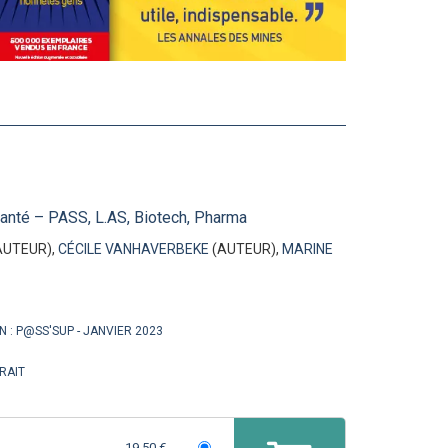
Santé – PASS, L.AS, Biotech, Pharma
AUTEUR),
CÉCILE VANHAVERBEKE
(AUTEUR),
MARINE
N :
P@SS'SUP
JANVIER 2023
RAIT
19,50 €