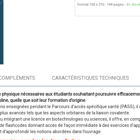
format 150 x 210
144 pages
En stoc
COMPLÉMENTS
CARACTÉRISTIQUES TECHNIQUES
hysique nécessaires aux étudiants souhaitant poursuivre efficacement l
ine, quelle que soit leur formation d’origine.
ons enseignées pendant le Parcours d’accès spécifique santé (PASS), il 
lus avancés tels que les aspects orbitaires de la liaison covalente.
u intégrant une licence en biotechnologies ou sciences, il offre, en co
de flashcodes donnant accès de façon immédiate à des exercices d’appli
d’approfondir les notions abordées dans l’ouvrage.