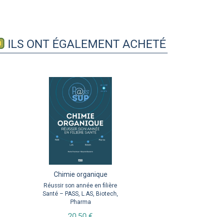
ILS ONT ÉGALEMENT ACHETÉ
Traduire l'anglais (sans
Chimie organique
Chimie organique
M
Google trad)
Réussir son année en filière
Réussir son année en filière
Santé – PASS, L.AS, Biotech,
Santé – PASS, L.AS, Biotech,
Version et thème
C
Pharma
Pharma
journalistique et littéraire
20,50 €
20,50 €