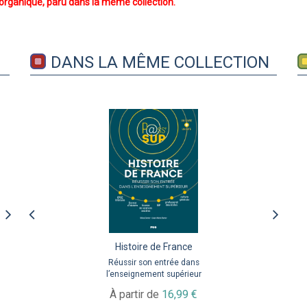
 organique, paru dans la même collection.
DANS LA MÊME COLLECTION
Chimie organique
Histoire de France
Chimie organique
Réussir son année en filière
Réussir son entrée dans
Réussir son année en filière
Santé – PASS, L.AS, Biotech,
l’enseignement supérieur
Santé – PASS, L.AS, Biotech,
Pharma
Pharma
À partir de
16,99 €
20,50 €
20,50 €