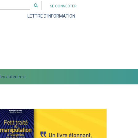
Rechercher
SE CONNECTER
sur
LETTRE D'INFORMATION
le
site
es auteur·e·s