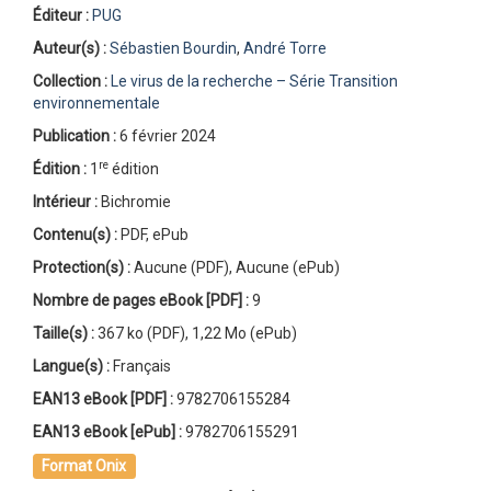
Éditeur :
PUG
Auteur(s) :
Sébastien Bourdin
,
André Torre
Collection :
Le virus de la recherche – Série Transition
environnementale
Publication :
6 février 2024
re
Édition :
1
édition
Intérieur :
Bichromie
Contenu(s) :
PDF, ePub
Protection(s) :
Aucune (PDF), Aucune (ePub)
Nombre de pages
eBook [PDF]
:
9
Taille(s) :
367 ko (PDF), 1,22 Mo (ePub)
Langue(s) :
Français
EAN13 eBook [PDF] :
9782706155284
EAN13 eBook [ePub] :
9782706155291
Format Onix