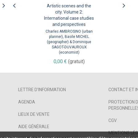
Les émotions fortes en
Artistic scenes and the
politique. Essai sur les
city. Volume 2:
hypermédiateurs des
International case studies
and perspectives
territoires
Alain FAURE (directeur de
Charles AMBROSINO (urban
recherche CNRS en science
planner), Basile MICHEL
(geographer) & Dominique
politique)
SAGOT-DUVAUROUX
À partir de
0,00 €
(economist)
(gratuit)
0,00 €
(gratuit)
LETTRE D'INFORMATION
CONTACT ET I
AGENDA
PROTECTION D
PERSONNELLES
LIEUX DE VENTE
CGV
AIDE GÉNÉRALE
MENTIONS LÉ