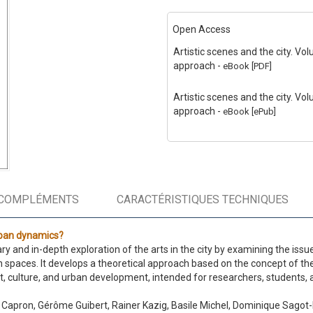
Open Access
Artistic scenes and the city. Vol
approach
-
eBook [PDF]
Artistic scenes and the city. Vol
approach
-
eBook [ePub]
COMPLÉMENTS
CARACTÉRISTIQUES TECHNIQUES
urban dynamics?
ry and in-depth exploration of the arts in the city by examining the issu
n spaces. It develops a theoretical approach based on the concept of th
t, culture, and urban development, intended for researchers, students, a
Capron, Gérôme Guibert, Rainer Kazig, Basile Michel, Dominique Sagot