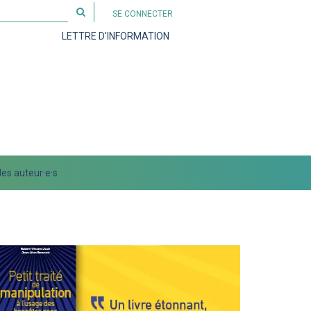
Rechercher
SE CONNECTER
sur
LETTRE D'INFORMATION
le
site
es auteur·e·s