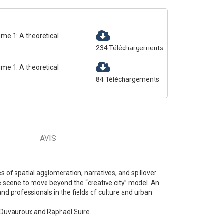
ume 1: A theoretical
234
Téléchargements
ume 1: A theoretical
84
Téléchargements
AVIS
es of spatial agglomeration, narratives, and spillover
e scene to move beyond the “creative city” model. An
nd professionals in the fields of culture and urban
-Duvauroux and Raphaël Suire.