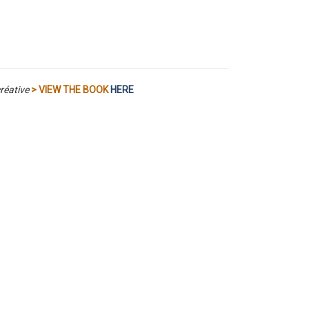
créative
> VIEW THE BOOK
HERE