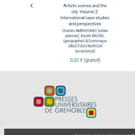
Artistic scenes and the
Les émotions fortes en
politique. Essai sur les
city. Volume 2:
s
International case studies
hypermédiateurs des
and perspectives
territoires
Charles AMBROSINO (urban
Alain FAURE (directeur de
planner), Basile MICHEL
recherche CNRS en science
(geographer) & Dominique
politique)
SAGOT-DUVAUROUX
À partir de
0,00 €
(economist)
(gratuit)
0,00 €
(gratuit)