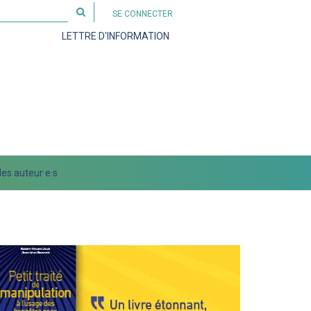
Rechercher
SE CONNECTER
sur
LETTRE D'INFORMATION
le
site
es auteur·e·s