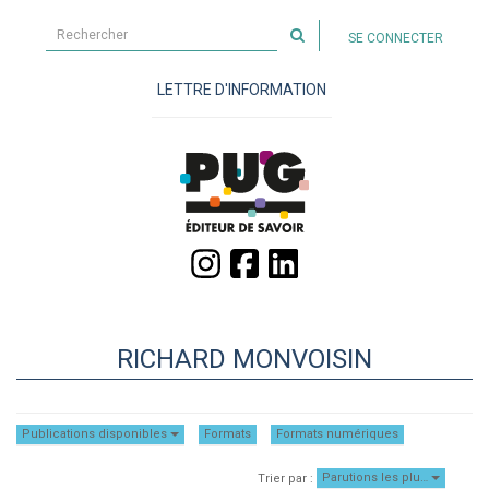
Rechercher
SE CONNECTER
sur
le
LETTRE D'INFORMATION
site
RICHARD MONVOISIN
Publications disponibles
Formats
Formats numériques
Parutions les plu…
Trier par :