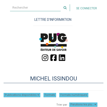
Rechercher
SE CONNECTER
sur
le
LETTRE D'INFORMATION
site
MICHEL ISSINDOU
Publications disponibles
Formats
Formats numériques
Parutions les plu…
Trier par :