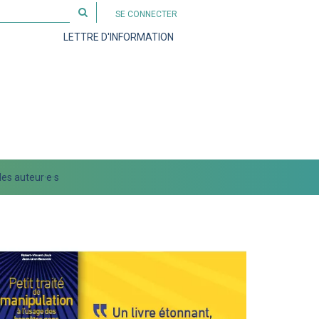
Rechercher
SE CONNECTER
sur
LETTRE D'INFORMATION
le
site
es auteur·e·s