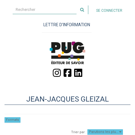
Rechercher
SE CONNECTER
sur
le
LETTRE D'INFORMATION
site
JEAN-JACQUES GLEIZAL
Formats
Parutions les plu…
Trier par :