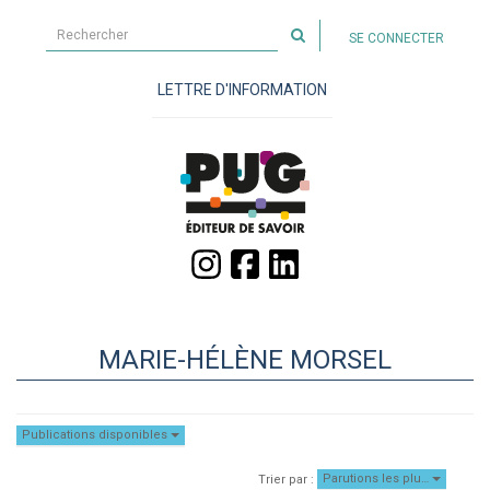
Rechercher
SE CONNECTER
sur
le
LETTRE D'INFORMATION
site
MARIE-HÉLÈNE MORSEL
Publications disponibles
Parutions les plu…
Trier par :