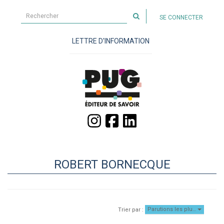
Rechercher
SE CONNECTER
sur
le
LETTRE D'INFORMATION
site
ROBERT BORNECQUE
Parutions les plu…
Trier par :