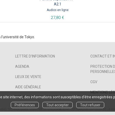
A2.1
Audios en ligne
27,80 €
l'université de Tokyo.
LETTRE D'INFORMATION
CONTACT ET I
AGENDA
PROTECTION D
PERSONNELLES
LIEUX DE VENTE
CGV
AIDE GÉNÉRALE
MENTIONS LÉ
 site internet, des informations sont susceptibles d'être enregistrées 
RETOURS ET COMMANDES
Préférences
Tout accepter
Tout refuser
SHING TECHNOLOGIES.
IZIBOOK®
ET
IZIBOOKS®
SONT DES MARQUES DÉPOSÉES DE LA SO