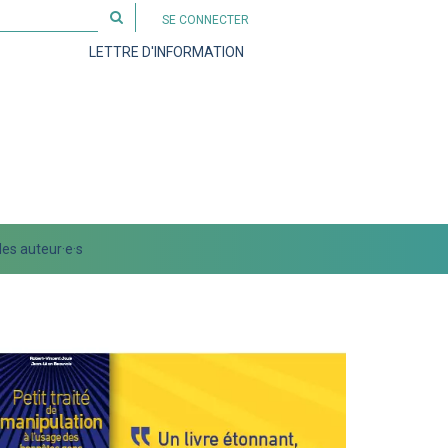
Rechercher
SE CONNECTER
sur
LETTRE D'INFORMATION
le
site
es auteur·e·s