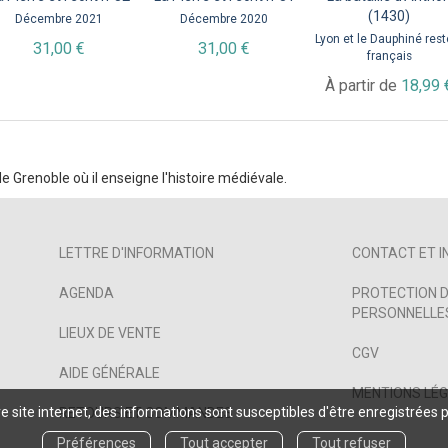
(1430)
Décembre 2021
Décembre 2020
Lyon et le Dauphiné rest
31,00 €
31,00 €
français
À partir de
18,99 
e Grenoble où il enseigne l'histoire médiévale.
LETTRE D'INFORMATION
CONTACT ET I
AGENDA
PROTECTION D
PERSONNELLES
LIEUX DE VENTE
CGV
AIDE GÉNÉRALE
MENTIONS LÉ
 site internet, des informations sont susceptibles d'être enregistrées 
RETOURS ET COMMANDES
Préférences
Tout accepter
Tout refuser