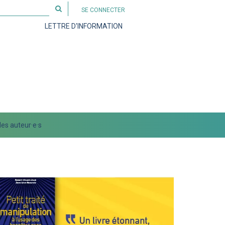
Rechercher
SE CONNECTER
sur
LETTRE D'INFORMATION
le
site
es auteur·e·s