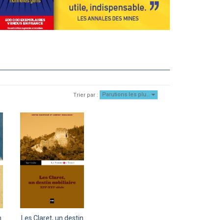
Parutions les plu…
Trier par :
n
Les Claret, un destin