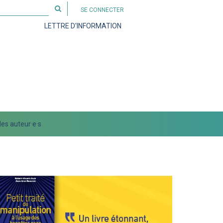
Rechercher
SE CONNECTER
sur
LETTRE D'INFORMATION
le
site
es auteur·e·s