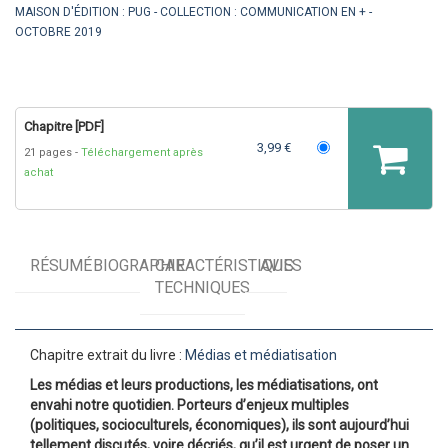
MAISON D'ÉDITION :
PUG
COLLECTION :
COMMUNICATION EN +
OCTOBRE 2019
Chapitre [PDF]
3,99 €
21 pages
Téléchargement après
achat
RÉSUMÉ
BIOGRAPHIE
CARACTÉRISTIQUES
AVIS
TECHNIQUES
Chapitre extrait du livre :
Médias et médiatisation
Les médias et leurs productions, les médiatisations, ont
envahi notre quotidien. Porteurs d’enjeux multiples
(politiques, socioculturels, économiques), ils sont aujourd’hui
tellement discutés, voire décriés, qu’il est urgent de poser un