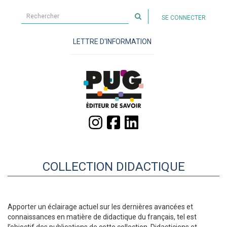
Rechercher
SE CONNECTER
sur
le
LETTRE D'INFORMATION
site
COLLECTION DIDACTIQUE
Apporter un éclairage actuel sur les dernières avancées et
connaissances en matière de didactique du français, tel est
l’objectif des publications de cette collection. Didacticiens et