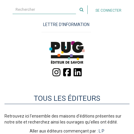
Rechercher
SE CONNECTER
sur
le
LETTRE D'INFORMATION
site
TOUS LES ÉDITEURS
Retrouvez ici l’ensemble des maisons d’éditions présentes sur
notre site et recherchez ainsi les ouvrages qu’elles ont édité.
Aller aux éditeurs commençant par :
L
P