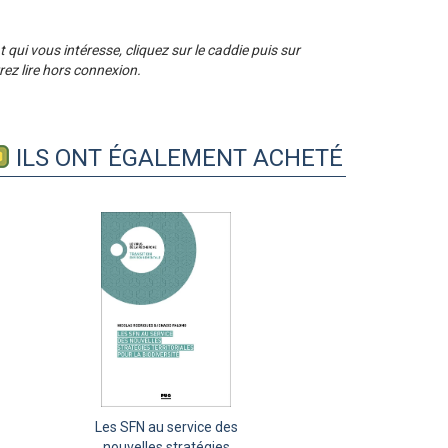
qui vous intéresse, cliquez sur le caddie puis sur
ez lire hors connexion.
ILS ONT ÉGALEMENT ACHETÉ
Les malades privés de
Discipliner ou
Les SFN au service des
L
responsabiliser les corps
leur médecin de famille
nouvelles stratégies