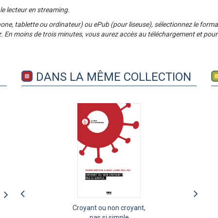
 le lecteur en streaming.
e, tablette ou ordinateur) ou ePub (pour liseuse), sélectionnez le format 
ez. En moins de trois minutes, vous aurez accès au téléchargement et pourr
DANS LA MÊME COLLECTION
La confiance politique en
Croyant ou non croyant,
De quoi la sobriété est-
temps de crise
pas si simple
elle le nom ?