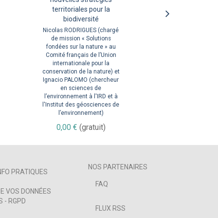
? Voyage en Afrique
territoriales pour la
Dominique ANDOLFATTO et
centrale
biodiversité
Dominique LABBÉ - Politistes
Calvin MINFEGUE -
Nicolas RODRIGUES (chargé
0,00 €
(gratuit)
Géographe et politiste
de mission « Solutions
fondées sur la nature » au
0,00 €
(gratuit)
Comité français de l’Union
internationale pour la
conservation de la nature) et
Ignacio PALOMO (chercheur
en sciences de
l’environnement à l'IRD et à
l'Institut des géosciences de
l’environnement)
0,00 €
(gratuit)
NOS PARTENAIRES
NFO PRATIQUES
FAQ
E VOS DONNÉES
 - RGPD
FLUX RSS