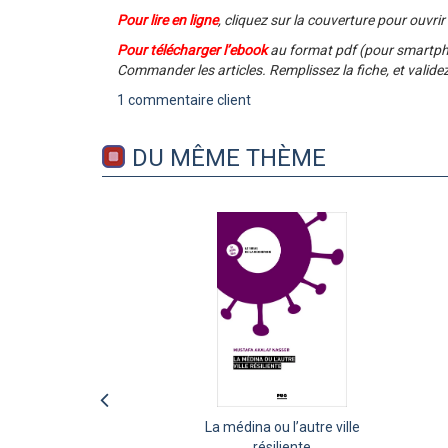
Pour lire en ligne
, cliquez sur la couverture pour ouvrir
Pour télécharger l’ebook
au format pdf (pour smartphon
Commander les articles. Remplissez la fiche, et valid
1 commentaire client
DU MÊME THÈME
 de
La médina ou l’autre ville
La médina ou l’autre ville
Comment mesurer
les
l'exposition individuelle
résiliente
résiliente