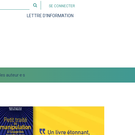
Rechercher
SE CONNECTER
sur
LETTRE D'INFORMATION
le
site
es auteur·e·s