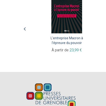
L'entreprise Macron à
Quand la donnée arrive
l'épreuve du pouvoir
en ville
Open data et gouvernance
À partir de
23,99 €
urbaine
À partir de
24,99 €