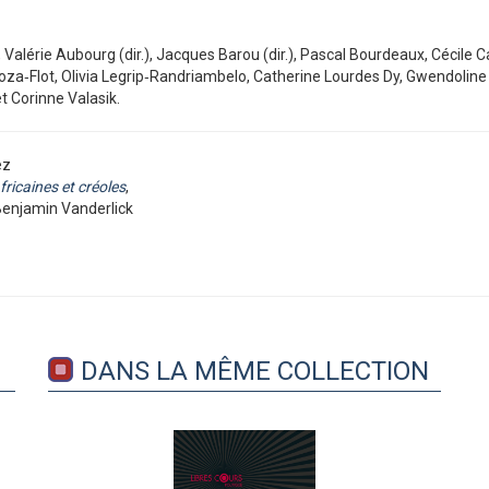
, Valérie Aubourg (dir.), Jacques Barou (dir.), Pascal Bourdeaux, Cécile 
noza‑Flot, Olivia Legrip‑Randriambelo, Catherine Lourdes Dy, Gwendolin
 Corinne Valasik.
ez
ricaines et créoles
,
Benjamin Vanderlick
DANS LA MÊME COLLECTION