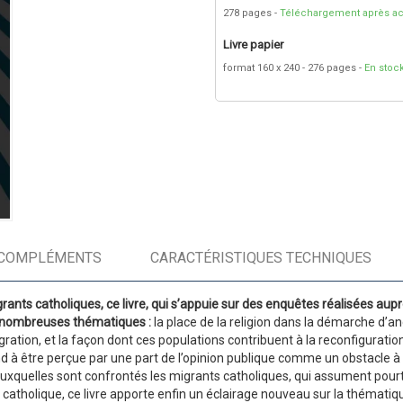
278 pages
Téléchargement après ac
Livre papier
format 160 x 240
276 pages
En stoc
COMPLÉMENTS
CARACTÉRISTIQUES TECHNIQUES
ts ­catho­liques, ce livre, qui ­s’appuie sur des enquêtes réalisées auprè
de nombreuses thématiques :
la place de la religion dans la démarche d’an
gration, et la façon dont ces populations contribuent à la ­reconfiguratio
d à être perçue par une part de l’opinion publique comme un obstacle à l
és auxquelles sont confrontés les migrants catholiques, qui assument pour
 catholique, ce livre apporte enfin un éclairage nouveau sur la thématique