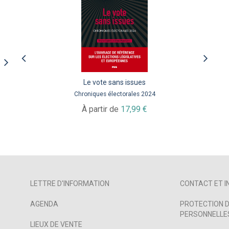
La fusion des régions
Le vote sans issues
Le laboratoire d'Occitanie
Chroniques électorales 2024
À partir de
À partir de
24,99 €
17,99 €
LETTRE D'INFORMATION
CONTACT ET I
AGENDA
PROTECTION D
PERSONNELLES
LIEUX DE VENTE