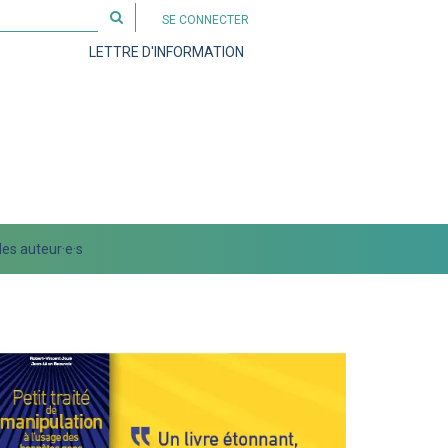
Rechercher
SE CONNECTER
sur
LETTRE D'INFORMATION
le
site
es auteur·e·s