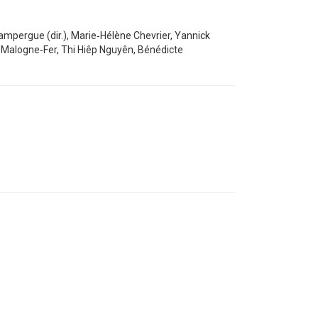
Campergue (dir.), Marie‑Hélène Chevrier, Yannick
e Malogne‑Fer, Thi Hiêp Nguyên, Bénédicte