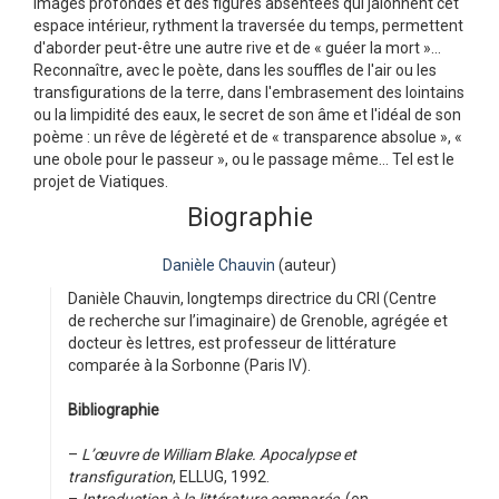
images profondes et des figures absentées qui jalonnent cet
espace intérieur, rythment la traversée du temps, permettent
d'aborder peut-être une autre rive et de « guéer la mort »…
Reconnaître, avec le poète, dans les souffles de l'air ou les
transfigurations de la terre, dans l'embrasement des lointains
ou la limpidité des eaux, le secret de son âme et l'idéal de son
poème : un rêve de légèreté et de « transparence absolue », «
une obole pour le passeur », ou le passage même… Tel est le
projet de Viatiques.
Biographie
Danièle Chauvin
(auteur)
Danièle Chauvin, longtemps directrice du CRI (Centre
de recherche sur l’imaginaire) de Grenoble, agrégée et
docteur ès lettres, est professeur de littérature
comparée à la Sorbonne (Paris IV).
Bibliographie
–
L’œuvre de William Blake. Apocalypse et
transfiguration
, ELLUG, 1992.
–
Introduction à la littérature comparée
, (en