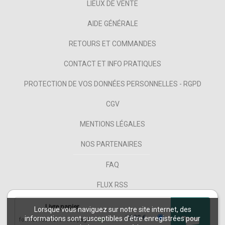
LIEUX DE VENTE
AIDE GÉNÉRALE
RETOURS ET COMMANDES
CONTACT ET INFO PRATIQUES
PROTECTION DE VOS DONNÉES PERSONNELLES - RGPD
CGV
MENTIONS LÉGALES
NOS PARTENAIRES
FAQ
FLUX RSS
Livre papier
Lorsque vous naviguez sur notre site internet, des
19,30 €
informations sont susceptibles d'être enregistrées pour
format 150 x 210
152 pages
En