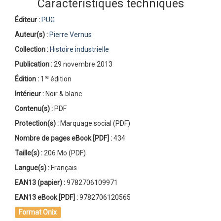
Caractéristiques techniques
Éditeur :
PUG
Auteur(s) :
Pierre Vernus
Collection :
Histoire industrielle
Publication :
29 novembre 2013
re
Édition :
1
édition
Intérieur :
Noir & blanc
Contenu(s) :
PDF
Protection(s) :
Marquage social (PDF)
Nombre de pages
eBook [PDF]
:
434
Taille(s) :
206 Mo (PDF)
Langue(s) :
Français
EAN13 (papier) :
9782706109971
EAN13 eBook [PDF] :
9782706120565
Format Onix