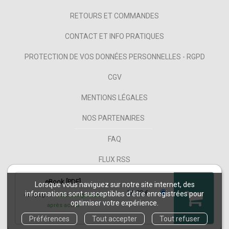
RETOURS ET COMMANDES
CONTACT ET INFO PRATIQUES
PROTECTION DE VOS DONNÉES PERSONNELLES - RGPD
CGV
MENTIONS LÉGALES
NOS PARTENAIRES
FAQ
FLUX RSS
eBook [PDF]
Lorsque vous naviguez sur notre site internet, des
26,99 €
informations sont susceptibles d'être enregistrées pour
434 pages
Téléchargement
optimiser votre expérience.
après achat
COPYRIGHT © 2026 PUG ET NUXOS PUBLISHING TECHNOLOGIES.
IZIBOOK®
ET
Préférences
Tout accepter
Tout refuser
IZIBOOKS®
SONT DES MARQUES DÉPOSÉES DE LA SOCIÉTÉ
NUXOS PUBLISHING
TECHNOLOGIES
.