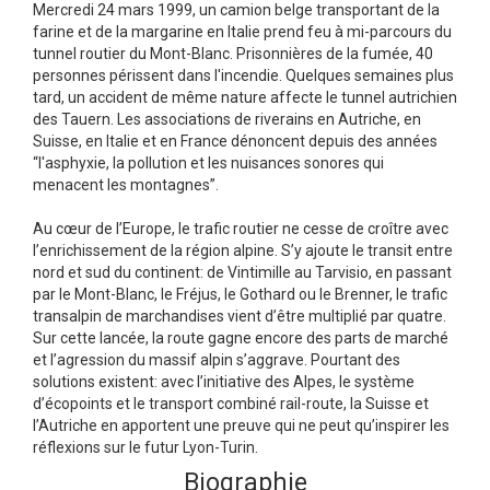
Mercredi 24 mars 1999, un camion belge transportant de la
farine et de la margarine en Italie prend feu à mi-parcours du
tunnel routier du Mont-Blanc. Prisonnières de la fumée, 40
personnes périssent dans l'incendie. Quelques semaines plus
tard, un accident de même nature affecte le tunnel autrichien
des Tauern. Les associations de riverains en Autriche, en
Suisse, en Italie et en France dénoncent depuis des années
“l'asphyxie, la pollution et les nuisances sonores qui
menacent les montagnes”.
Au cœur de l’Europe, le trafic routier ne cesse de croître avec
l’enrichissement de la région alpine. S’y ajoute le transit entre
nord et sud du continent: de Vintimille au Tarvisio, en passant
par le Mont-Blanc, le Fréjus, le Gothard ou le Brenner, le trafic
transalpin de marchandises vient d’être multiplié par quatre.
Sur cette lancée, la route gagne encore des parts de marché
et l’agression du massif alpin s’aggrave. Pourtant des
solutions existent: avec l’initiative des Alpes, le système
d’écopoints et le transport combiné rail-route, la Suisse et
l’Autriche en apportent une preuve qui ne peut qu’inspirer les
réflexions sur le futur Lyon-Turin.
Biographie