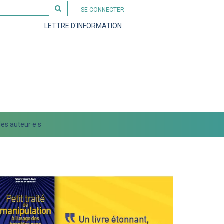
Rechercher
SE CONNECTER
sur
LETTRE D'INFORMATION
le
site
es auteur·e·s