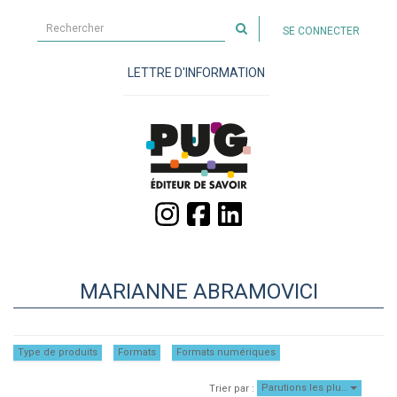
Rechercher
SE CONNECTER
sur
le
LETTRE D'INFORMATION
site
MARIANNE ABRAMOVICI
Type de produits
Formats
Formats numériques
Parutions les plu…
Trier par :