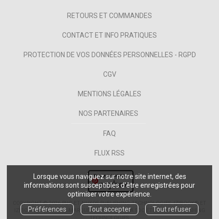
RETOURS ET COMMANDES
CONTACT ET INFO PRATIQUES
PROTECTION DE VOS DONNÉES PERSONNELLES - RGPD
CGV
MENTIONS LÉGALES
NOS PARTENAIRES
FAQ
FLUX RSS
Lorsque vous naviguez sur notre site internet, des
informations sont susceptibles d'être enregistrées pour
optimiser votre expérience.
COPYRIGHT © 2026 PUG ET NUXOS PUBLISHING TECHNOLOGIES.
IZIBOOK®
ET
Préférences
Tout accepter
Tout refuser
IZIBOOKS®
SONT DES MARQUES DÉPOSÉES DE LA SOCIÉTÉ
NUXOS PUBLISHING
TECHNOLOGIES
.