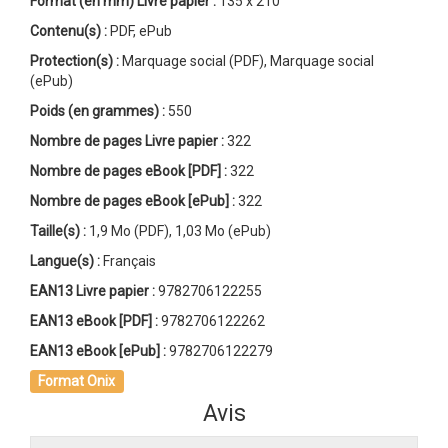
Format (en mm)
Livre papier
:
135 x 210
Contenu(s) :
PDF, ePub
Protection(s) :
Marquage social (PDF), Marquage social
(ePub)
Poids (en grammes) :
550
Nombre de pages
Livre papier
:
322
Nombre de pages
eBook [PDF]
:
322
Nombre de pages
eBook [ePub]
:
322
Taille(s) :
1,9 Mo (PDF), 1,03 Mo (ePub)
Langue(s) :
Français
EAN13 Livre papier :
9782706122255
EAN13 eBook [PDF] :
9782706122262
EAN13 eBook [ePub] :
9782706122279
Format Onix
Avis