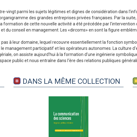
atre-vingt parmi les sujets légitimes et dignes de considération dans l
ganigramme des grandes entreprises privées françaises. Par la suite, il
 La formation de cette nouvelle activité a été précédée par l'interventio
e et du conseil en management. Les «dircoms» en sont la figure emblém
as à leur domaine, lequel recouvre essentiellement la fonction symboliq
ar le management participatif et les opérateurs autonomes. La culture d'
iale, on assiste aujourd'hui à la formation d'une ingénierie symbolique
ace public et nous entraîne dans l'ère des relations publiques général
DANS LA MÊME COLLECTION