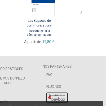
Outils et médias
Nous, journalistes
Les Espaces de
éducatifs
communications
Déontologie et identité
Une approche
Introduction à la
D
À partir de
17,99 €
communicationnelle
sémiopragmatique
À partir de
À partir de
16,99 €
17,80 €
NOS PARTENAIRES
NFO PRATIQUES
FAQ
E VOS DONNÉES
 - RGPD
FLUX RSS
GALES