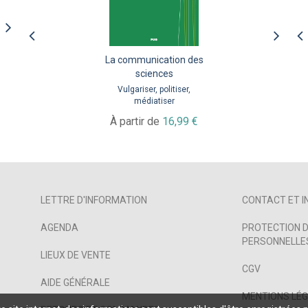
Élections et télévision
La communication des
Communication de l’état
et gouvernement du
sciences
À partir de
13,99 €
social
Vulgariser, politiser,
médiatiser
Pour une société parfaite ?
À partir de
16,99 €
À partir de
20,30 €
LETTRE D'INFORMATION
CONTACT ET I
AGENDA
PROTECTION D
PERSONNELLES
LIEUX DE VENTE
CGV
AIDE GÉNÉRALE
MENTIONS LÉ