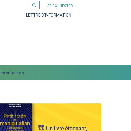
Rechercher
SE CONNECTER
sur
LETTRE D'INFORMATION
le
site
es auteur·e·s