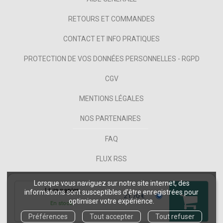
RETOURS ET COMMANDES
CONTACT ET INFO PRATIQUES
PROTECTION DE VOS DONNÉES PERSONNELLES - RGPD
CGV
MENTIONS LÉGALES
NOS PARTENAIRES
FAQ
FLUX RSS
Lorsque vous naviguez sur notre site internet, des
Livre papier
informations sont susceptibles d'être enregistrées pour
21,70 €
optimiser votre expérience.
En stock
COPYRIGHT © 2026 PUG ET NUXOS PUBLISHING TECHNOLOGIES.
IZIBOOK®
ET
Préférences
Tout accepter
Tout refuser
IZIBOOKS®
SONT DES MARQUES DÉPOSÉES DE LA SOCIÉTÉ
NUXOS PUBLISHING