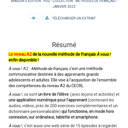
MAISON D'ÉDITION :
PUG
COLLECTION :
MÉTHODES DE FRANÇAIS
JANVIER 2022
TÉLÉCHARGER UN EXTRAIT
Résumé
Le niveau A2
de la nouvelle méthode de français
À vous !
enfin disponible !
À vou
s ! A2
- Méthode de français,
c'est une méthode
communicative destinée à des apprenants grands
adolescents et adultes. Elle vise à l'acquisition de l'ensemble
des compétences du niveau A2 du CECRL.
À vou
s !, ce sont
un livre de l'élève
(avec leçons et activités) et
une application numérique pour l'apprenant
(contenant les
audios, vidéos, près de 200 exercices complémentaires et un
dictionnaire personnalisable)
qui fonctionne, en mode hors
connexion, sur ordinateur, tablette et smartphone.
À vou
s !, c'est aussi une web-série de 15 épisodes à regarder