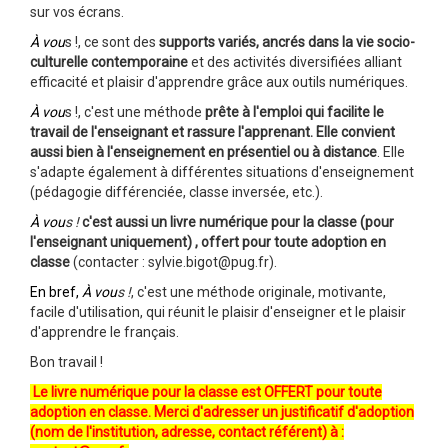
sur vos écrans.
À vou
s !, ce sont des
supports variés, ancrés dans la vie socio-
culturelle contemporaine
et des activités diversifiées alliant
efficacité et plaisir d'apprendre grâce aux outils numériques.
À vou
s !, c'est une méthode
prête à l'emploi qui facilite le
travail de l'enseignant et rassure l'apprenant. Elle convient
aussi bien à l'enseignement en présentiel ou à distance
. Elle
s'adapte également à différentes situations d'enseignement
(pédagogie différenciée, classe inversée, etc.).
À vou
s !
c'est aussi un livre numérique pour la classe (pour
l'enseignant uniquement) , offert pour toute adoption en
classe
(contacter : sylvie.bigot@pug.fr).
En bref,
À vou
s !
, c'est une méthode originale, motivante,
facile d'utilisation, qui réunit le plaisir d'enseigner et le plaisir
d'apprendre le français.
Bon travail !
Le livre numérique pour la classe est OFFERT pour toute
adoption en classe. Merci d'adresser un justificatif d'adoption
(nom de l'institution, adresse, contact référent) à :