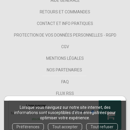
AIDE GÉNÉRALE
RETOURS ET COMMANDES
CONTACT ET INFO PRATIQUES
PROTECTION DE VOS DONNÉES PERSONNELLES - RGPD
CGV
MENTIONS LÉGALES
NOS PARTENAIRES
FAQ
FLUX RSS
Livre papier
Lorsque vous naviguez sur notre site internet, des
29,00 €
informations sont susceptibles d'être enregistrées pour
format 195 x 260
232 pages
En
optimiser votre expérience.
stock
COPYRIGHT © 2026 PUG ET NUXOS PUBLISHING TECHNOLOGIES.
IZIBOOK®
ET
Préférences
Tout accepter
Tout refuser
IZIBOOKS®
SONT DES MARQUES DÉPOSÉES DE LA SOCIÉTÉ
NUXOS PUBLISHING